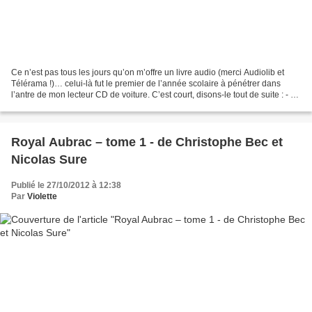
Ce n’est pas tous les jours qu’on m’offre un livre audio (merci Audiolib et
Télérama !)… celui-là fut le premier de l’année scolaire à pénétrer dans
l’antre de mon lecteur CD de voiture. C’est court, disons-le tout de suite : - «
La baie de Hanalei »...
Royal Aubrac – tome 1 - de Christophe Bec et
Nicolas Sure
Publié le 27/10/2012 à 12:38
Par
Violette