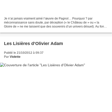
Je n’ai jamais vraiment aimé l’œuvre de Pagnol… Pourquoi ? par
méconnaissance sans doute, par déception (« le Château de » ou « la
Gloire de » ne me laissent que des souvenirs d’un univers désuet). Au fond
de moi, je savais bien que je me trompais. C’est...
Les Lisières d’Olivier Adam
Publié le 21/10/2012 à 09:37
Par
Violette