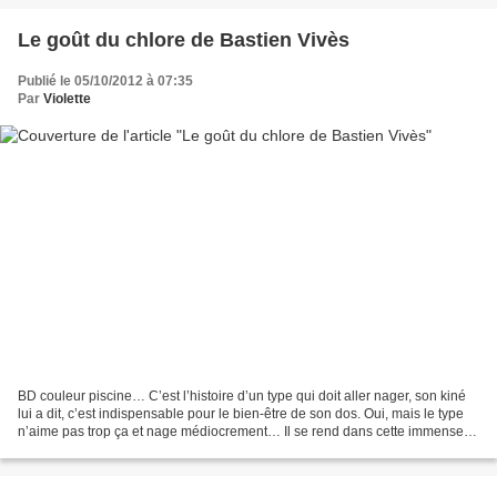
Le goût du chlore de Bastien Vivès
Publié le 05/10/2012 à 07:35
Par
Violette
BD couleur piscine… C’est l’histoire d’un type qui doit aller nager, son kiné
lui a dit, c’est indispensable pour le bien-être de son dos. Oui, mais le type
n’aime pas trop ça et nage médiocrement… Il se rend dans cette immense
piscine monochrome et froide,...