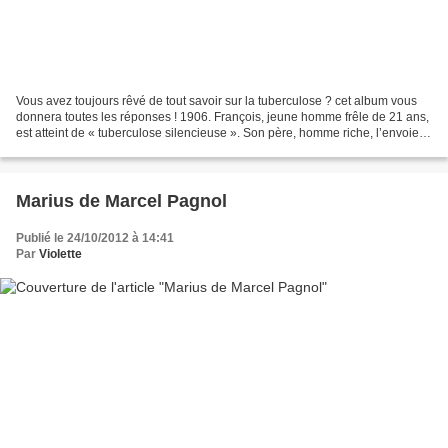
Vous avez toujours rêvé de tout savoir sur la tuberculose ? cet album vous
donnera toutes les réponses ! 1906. François, jeune homme frêle de 21 ans,
est atteint de « tuberculose silencieuse ». Son père, homme riche, l’envoie
se faire soigner dans un...
Marius de Marcel Pagnol
Publié le 24/10/2012 à 14:41
Par
Violette