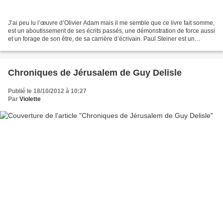
J’ai peu lu l’œuvre d’Olivier Adam mais il me semble que ce livre fait somme,
est un aboutissement de ses écrits passés, une démonstration de force aussi
et un forage de son être, de sa carrière d’écrivain. Paul Steiner est un
écrivain à succès mais malheureux...
Chroniques de Jérusalem de Guy Delisle
Publié le 18/10/2012 à 10:27
Par
Violette