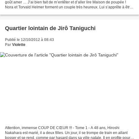
goût amer … J’ai bien fait de m’entêter et d’aller lire Maison de poupée !
Nora et Torvald Helmer forment un couple très heureux. Lui s’apprête à être
directeur de la société de banque...
Quartier lointain de Jirô Taniguchi
Publié le 12/10/2012 à 08:43
Par
Violette
Attention, immense COUP DE CŒUR !!! - Tome 1 - A 48 ans, Hiroshi
Nakahara est marié, il a deux filles. Un jour, il se trompe de train en allant
bosser et se rend, comme par hasard dans sa ville natale. Il en profite pour