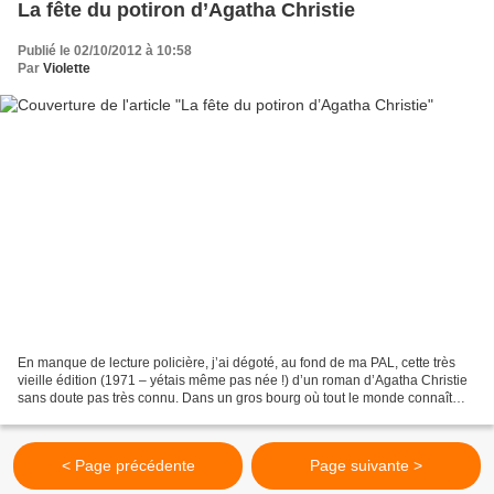
La fête du potiron d’Agatha Christie
Publié le 02/10/2012 à 10:58
Par
Violette
En manque de lecture policière, j’ai dégoté, au fond de ma PAL, cette très
vieille édition (1971 – yétais même pas née !) d’un roman d’Agatha Christie
sans doute pas très connu. Dans un gros bourg où tout le monde connaît
tout le monde, Mrs Drake donne...
< Page précédente
Page suivante >