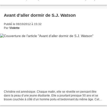
se rendre sur la tombe de sa mère....
Avant d’aller dormir de S.J. Watson
Publié le 08/10/2012 à 15:32
Par
Violette
Christine est amnésique. Chaque matin, elle se réveille en pensant être
dans la peau d’une jeune étudiante. Elle a pourtant presque 50 ans et se
trouve couchée à côté d’un homme poilu et bedonnant du même âge. Cet
homme, Ben, qui s’avère être son mari,...