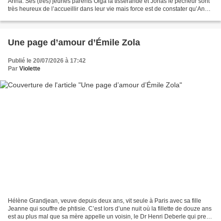
Anna. Ses (très) jeunes parents Olga la tisserande et Jonas le pêcheur sont
très heureux de l’accueillir dans leur vie mais force est de constater qu’Anna
est chétive et qu’elle...
Une page d’amour d’Émile Zola
Publié le 20/07/2026 à 17:42
Par
Violette
Hélène Grandjean, veuve depuis deux ans, vit seule à Paris avec sa fille
Jeanne qui souffre de phtisie. C’est lors d’une nuit où la fillette de douze ans
est au plus mal que sa mère appelle un voisin, le Dr Henri Deberle qui prend