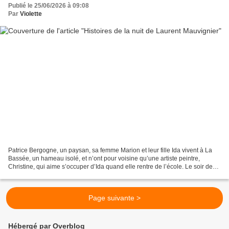
Publié le 25/06/2026 à 09:08
Par
Violette
Patrice Bergogne, un paysan, sa femme Marion et leur fille Ida vivent à La
Bassée, un hameau isolé, et n’ont pour voisine qu’une artiste peintre,
Christine, qui aime s’occuper d’Ida quand elle rentre de l’école. Le soir des
quarante ans de Marion, son...
Page suivante >
Hébergé par Overblog