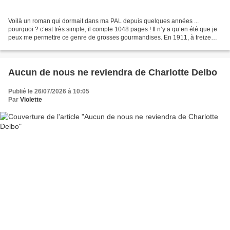
Voilà un roman qui dormait dans ma PAL depuis quelques années ...
pourquoi ? c’est très simple, il compte 1048 pages ! Il n’y a qu’en été que je
peux me permettre ce genre de grosses gourmandises. En 1911, à treize
ans, Billy Williams fait son entrée...
Aucun de nous ne reviendra de Charlotte Delbo
Publié le 26/07/2026 à 10:05
Par
Violette