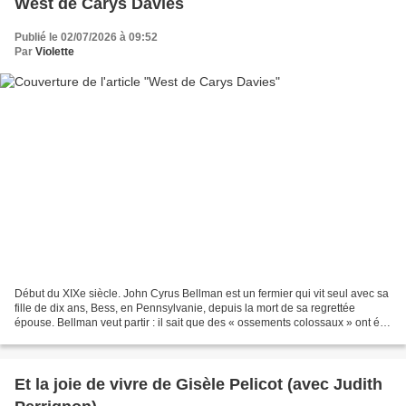
West de Carys Davies
Publié le 02/07/2026 à 09:52
Par
Violette
Début du XIXe siècle. John Cyrus Bellman est un fermier qui vit seul avec sa
fille de dix ans, Bess, en Pennsylvanie, depuis la mort de sa regrettée
épouse. Bellman veut partir : il sait que des « ossements colossaux » ont été
découverts dans l’Ouest...
Et la joie de vivre de Gisèle Pelicot (avec Judith