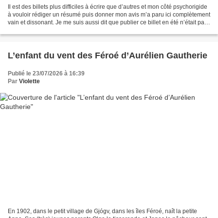
Il est des billets plus difficiles à écrire que d’autres et mon côté psychorigide
à vouloir rédiger un résumé puis donner mon avis m’a paru ici complètement
vain et dissonant. Je me suis aussi dit que publier ce billet en été n’était pas
approprié mais...
L’enfant du vent des Féroé d’Aurélien Gautherie
Publié le 23/07/2026 à 16:39
Par
Violette
En 1902, dans le petit village de Gjógv, dans les îles Féroé, naît la petite