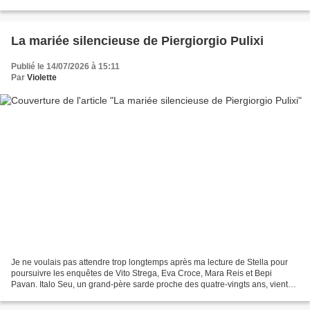
le temps de soigner...
La mariée silencieuse de Piergiorgio Pulixi
Publié le 14/07/2026 à 15:11
Par
Violette
Je ne voulais pas attendre trop longtemps après ma lecture de Stella pour
poursuivre les enquêtes de Vito Strega, Eva Croce, Mara Reis et Bepi
Pavan. Italo Seu, un grand-père sarde proche des quatre-vingts ans, vient
supplier les policiers milanais de...