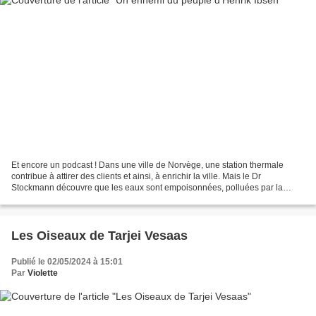
Et encore un podcast ! Dans une ville de Norvège, une station thermale
contribue à attirer des clients et ainsi, à enrichir la ville. Mais le Dr
Stockmann découvre que les eaux sont empoisonnées, polluées par la
tannerie voisine. Son diagnostic est d’abord...
Les Oiseaux de Tarjei Vesaas
Publié le 02/05/2024 à 15:01
Par
Violette