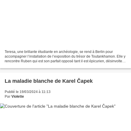
Teresa, une brillante étudiante en archéologie, se rend à Berlin pour
accompagner l’installation de l’exposition du trésor de Toutankhamon. Elle y
rencontre Ruben qui est son parfait opposé tant il est épicurien, désinvolte là
où elle est hésitante et...
La maladie blanche de Karel Čapek
Publié le 19/03/2024 à 11:13
Par
Violette