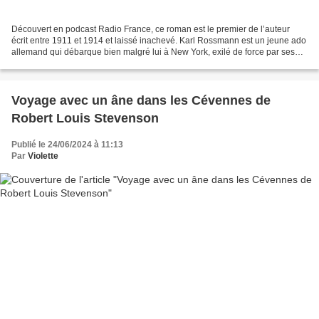
Découvert en podcast Radio France, ce roman est le premier de l’auteur
écrit entre 1911 et 1914 et laissé inachevé. Karl Rossmann est un jeune ado
allemand qui débarque bien malgré lui à New York, exilé de force par ses
parents parce qu’il a mis une bonne...
Voyage avec un âne dans les Cévennes de
Robert Louis Stevenson
Publié le 24/06/2024 à 11:13
Par
Violette