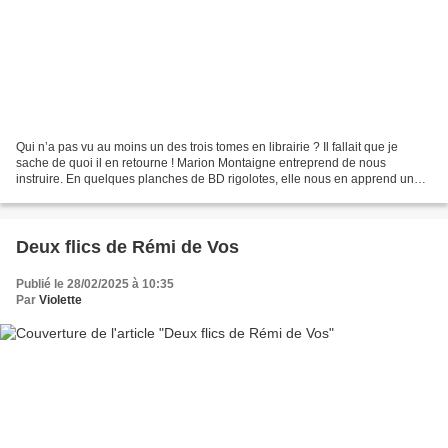
Qui n’a pas vu au moins un des trois tomes en librairie ? Il fallait que je
sache de quoi il en retourne ! Marion Montaigne entreprend de nous
instruire. En quelques planches de BD rigolotes, elle nous en apprend un
peu plus en sciences : le corps humain,...
Deux flics de Rémi de Vos
Publié le 28/02/2025 à 10:35
Par
Violette