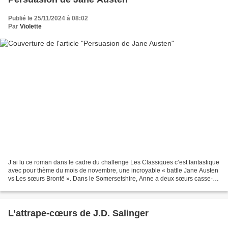
Publié le 25/11/2024 à 08:02
Par
Violette
J’ai lu ce roman dans le cadre du challenge Les Classiques c’est fantastique
avec pour thème du mois de novembre, une incroyable « battle Jane Austen
vs Les sœurs Brontë ». Dans le Somersetshire, Anne a deux sœurs casse-
pieds et un père veuf un peu sot....
L’attrape-cœurs de J.D. Salinger