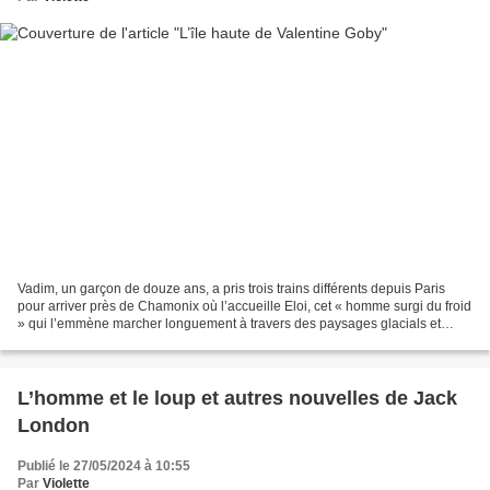
Vadim, un garçon de douze ans, a pris trois trains différents depuis Paris
pour arriver près de Chamonix où l’accueille Eloi, cet « homme surgi du froid
» qui l’emmène marcher longuement à travers des paysages glacials et
enneigés. Nous sommes en 1943,...
L’homme et le loup et autres nouvelles de Jack
London
Publié le 27/05/2024 à 10:55
Par
Violette