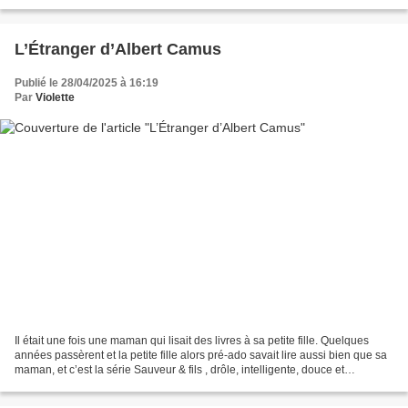
ses voyages... sauf qu’elles...
L’Étranger d’Albert Camus
Publié le 28/04/2025 à 16:19
Par
Violette
Il était une fois une maman qui lisait des livres à sa petite fille. Quelques
années passèrent et la petite fille alors pré-ado savait lire aussi bien que sa
maman, et c’est la série Sauveur & fils , drôle, intelligente, douce et
attendrissante qui les...