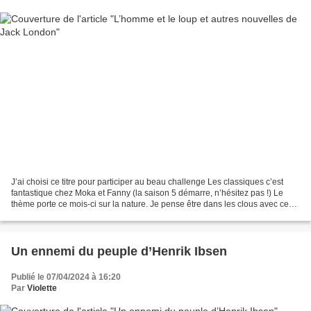
J’ai choisi ce titre pour participer au beau challenge Les classiques c’est
fantastique chez Moka et Fanny (la saison 5 démarre, n’hésitez pas !) Le
thème porte ce mois-ci sur la nature. Je pense être dans les clous avec ces
six nouvelles nous emmenant...
Un ennemi du peuple d’Henrik Ibsen
Publié le 07/04/2024 à 16:20
Par
Violette