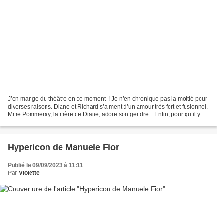
J’en mange du théâtre en ce moment !! Je n’en chronique pas la moitié pour
diverses raisons. Diane et Richard s’aiment d’un amour très fort et fusionnel.
Mme Pommeray, la mère de Diane, adore son gendre... Enfin, pour qu’il y ait
« gendre », il faudrait...
Hypericon de Manuele Fior
Publié le 09/09/2023 à 11:11
Par
Violette