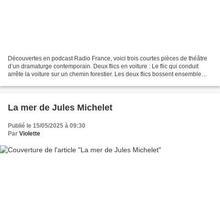
Découvertes en podcast Radio France, voici trois courtes pièces de théâtre
d’un dramaturge contemporain. Deux flics en voiture : Le flic qui conduit
arrête la voiture sur un chemin forestier. Les deux flics bossent ensemble
depuis six mois mais tous les...
La mer de Jules Michelet
Publié le 15/05/2025 à 09:30
Par
Violette