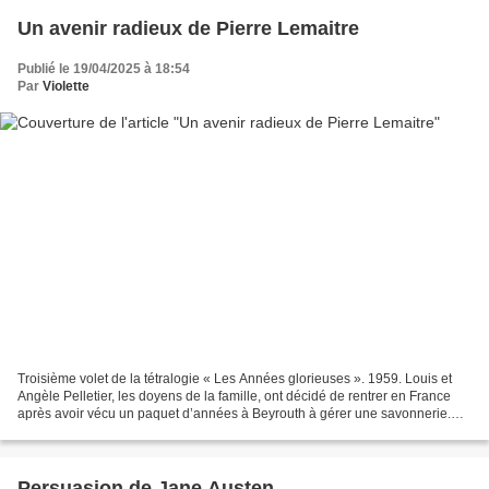
Un avenir radieux de Pierre Lemaitre
Publié le 19/04/2025 à 18:54
Par
Violette
Troisième volet de la tétralogie « Les Années glorieuses ». 1959. Louis et
Angèle Pelletier, les doyens de la famille, ont décidé de rentrer en France
après avoir vécu un paquet d’années à Beyrouth à gérer une savonnerie.
C’est à Plessis-sur-Marne qu’ils...
Persuasion de Jane Austen