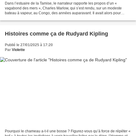
Dans l’estuaire de la Tamise, le narrateur rapporte les propos d’un «
vagabond des mers », Charles Marlow, qui s’est rendu, sur un modeste
bateau à vapeur, au Congo, des années auparavant. Il avait alors pour
mission de retrouver le célèbre chasseur d’ivoire,...
Histoires comme ça de Rudyard Kipling
Publié le 27/01/2025 à 17:20
Par
Violette
Pourquoi le chameau a-t-il une bosse ? Figurez-vous qu’à force de répéter «
bof » à toutes les invitations à venir travailler faites par le djinn, l’Homme et