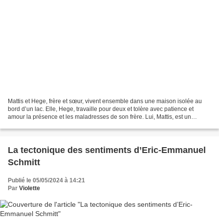
Mattis et Hege, frère et sœur, vivent ensemble dans une maison isolée au
bord d’un lac. Elle, Hege, travaille pour deux et tolère avec patience et
amour la présence et les maladresses de son frère. Lui, Mattis, est un
simplet qui s’émerveille des dons...
La tectonique des sentiments d’Eric-Emmanuel
Schmitt
Publié le 05/05/2024 à 14:21
Par
Violette