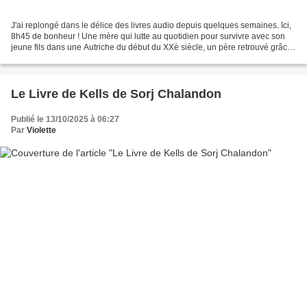
J'ai replongé dans le délice des livres audio depuis quelques semaines. Ici,
8h45 de bonheur ! Une mère qui lutte au quotidien pour survivre avec son
jeune fils dans une Autriche du début du XXè siècle, un père retrouvé grâce
à un test ADN quelques décennies...
Le Livre de Kells de Sorj Chalandon
Publié le 13/10/2025 à 06:27
Par
Violette