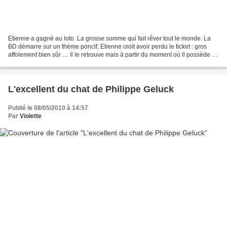
Etienne a gagné au loto. La grosse somme qui fait rêver tout le monde. La
BD démarre sur un thème poncif, Etienne croit avoir perdu le ticket : gros
affolement bien sûr … Il le retrouve mais à partir du moment où il possède ce
billet gagnant, la poisse...
L'excellent du chat de Philippe Geluck
Publié le 08/05/2010 à 14:57
Par
Violette