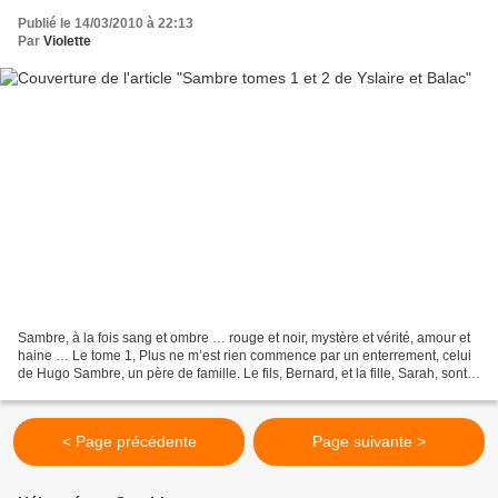
Publié le 14/03/2010 à 22:13
Par
Violette
Sambre, à la fois sang et ombre … rouge et noir, mystère et vérité, amour et
haine … Le tome 1, Plus ne m’est rien commence par un enterrement, celui
de Hugo Sambre, un père de famille. Le fils, Bernard, et la fille, Sarah, sont
en conflit ; quant à la...
< Page précédente
Page suivante >