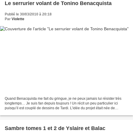
Le serrurier volant de Tonino Benacquista
Publié le 30/03/2010 à 20:18
Par
Violette
Quand Benacquista me fait du gringue, je ne peux jamais lui résister très
longtemps… Je suis fan depuis toujours ! Un récit un peu particulier ici
puisqu’il est couplé de dessins de Tardi. L’idée du projet était née de
l’éditeur, Didier Platteau : associer...
Sambre tomes 1 et 2 de Yslaire et Balac