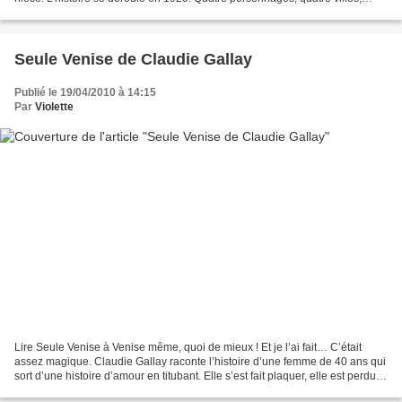
quatre univers : Léon , est un ancien...
Seule Venise de Claudie Gallay
Publié le 19/04/2010 à 14:15
Par
Violette
Lire Seule Venise à Venise même, quoi de mieux ! Et je l’ai fait… C’était
assez magique. Claudie Gallay raconte l’histoire d’une femme de 40 ans qui
sort d’une histoire d’amour en titubant. Elle s’est fait plaquer, elle est perdue,
désespérée, se raccroche...