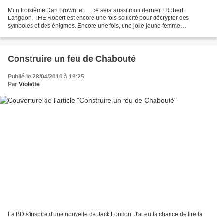
Mon troisième Dan Brown, et … ce sera aussi mon dernier ! Robert
Langdon, THE Robert est encore une fois sollicité pour décrypter des
symboles et des énigmes. Encore une fois, une jolie jeune femme
l’accompagne, encore une fois il fait preuve d’un courage...
Construire un feu de Chabouté
Publié le 28/04/2010 à 19:25
Par
Violette
La BD s'inspire d'une nouvelle de Jack London. J'ai eu la chance de lire la