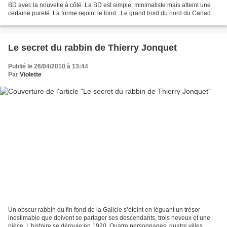
BD avec la nouvelle à côté. La BD est simple, minimaliste mais atteint une
certaine pureté. La forme rejoint le fond . Le grand froid du nord du Canada.
Un homme, seul. Pas tout...
Le secret du rabbin de Thierry Jonquet
Publié le 26/04/2010 à 13:44
Par
Violette
Un obscur rabbin du fin fond de la Galicie s’éteint en léguant un trésor
inestimable que doivent se partager ses descendants, trois neveux et une
nièce. L’histoire se déroule en 1920. Quatre personnages, quatre villes,