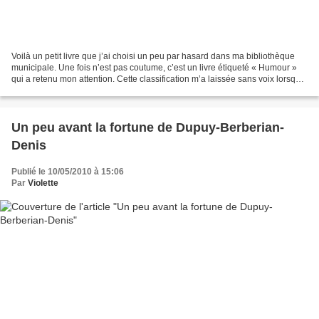
Voilà un petit livre que j’ai choisi un peu par hasard dans ma bibliothèque
municipale. Une fois n’est pas coutume, c’est un livre étiqueté « Humour »
qui a retenu mon attention. Cette classification m’a laissée sans voix lorsque
j’ai lu le livre. J’ai...
Un peu avant la fortune de Dupuy-Berberian-
Denis
Publié le 10/05/2010 à 15:06
Par
Violette