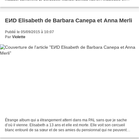
1936 alors que débute la sanglante...
EИD Elisabeth de Barbara Canepa et Anna Merli
Publié le 05/09/2015 à 10:07
Par
Violette
Étrange album qui a étrangement atterri dans ma PAL sans que je sache
d’où il vienne. Elisabeth a 13 ans et elle est morte. Elle voit son cercueil
blanc entouré de sa sœur et de ses amies du pensionnat qui ne peuvent
l’entendre hurler et les interpeller....