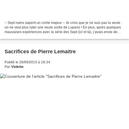
– Sept nains sapent un conte majeur – Je crois que je ne suis pas la seule :
on ne veut plus rater une seule sortie de Lupano ! En plus, après quelques
mauvaises expériences avec la série des Sept (ici et là), j’avais envie de
remettre le nez dedans....
Sacrifices de Pierre Lemaitre
Publié le 20/09/2015 à 18:34
Par
Violette