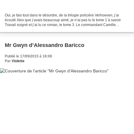
Oui, je fais tout dans le désordre, de la trilogie policière Verhoeven, j’ai
écouté Alex que j’avais beaucoup aimé, je n’ai pas lu le tome 1 à savoir
Travail soigné et j’ai lu ce roman, le tome 3. Le commandant Camille
Verhoeven a l’impression de revivre...
Mr Gwyn d’Alessandro Baricco
Publié le 17/09/2015 à 18:08
Par
Violette