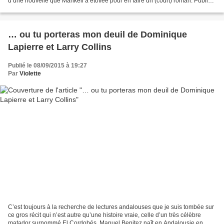
d’une nouvelle que Mankell a étoffée pour en faire un (court) roman. Publiée
après L’Homme inquiet,...
… ou tu porteras mon deuil de Dominique
Lapierre et Larry Collins
Publié le 08/09/2015 à 19:27
Par
Violette
C’est toujours à la recherche de lectures andalouses que je suis tombée sur
ce gros récit qui n’est autre qu’une histoire vraie, celle d’un très célèbre
matador surnommé El Cordobés. Manuel Benitez naît en Andalousie en