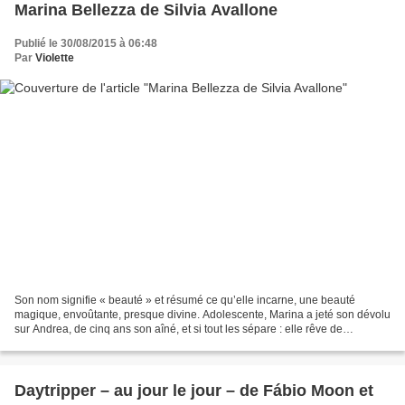
Marina Bellezza de Silvia Avallone
Publié le 30/08/2015 à 06:48
Par
Violette
Son nom signifie « beauté » et résumé ce qu’elle incarne, une beauté
magique, envoûtante, presque divine. Adolescente, Marina a jeté son dévolu
sur Andrea, de cinq ans son aîné, et si tout les sépare : elle rêve de
conquérir le monde avec sa voix sublime,...
Daytripper – au jour le jour – de Fábio Moon et