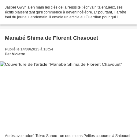
Jasper Gwyn a en main les clés de la réussite : écrivain talentueux, ses
écrits plaisent tant qu’il commence à devenir célèbre. Et pourtant, il arrête
tout du jour au lendemain. Il envoie un article au Guardian pour qui il
travaille régulièrement, détaillant...
Manabé Shima de Florent Chavouet
Publié le 14/09/2015 à 10:54
Par
Violette
Après avoir adoré Tokyo Sanpo , un peu moins Petites coupures à Shioguni,