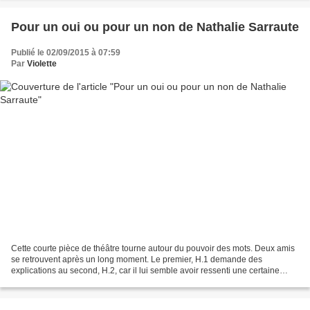
Pour un oui ou pour un non de Nathalie Sarraute
Publié le 02/09/2015 à 07:59
Par
Violette
Cette courte pièce de théâtre tourne autour du pouvoir des mots. Deux amis
se retrouvent après un long moment. Le premier, H.1 demande des
explications au second, H.2, car il lui semble avoir ressenti une certaine
distance, un certain froid vis-à-vis...