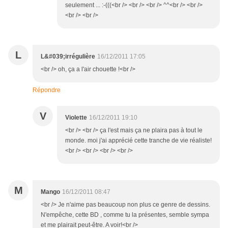
seulement ... :-(((<br /> <br /> <br /> ^^<br /> <br />
<br /> <br />
L
L&#039;irrégulière
16/12/2011 17:05
<br /> oh, ça a l'air chouette !<br />
Répondre
V
Violette
16/12/2011 19:10
<br /> <br /> ça l'est mais ça ne plaira pas à tout le
monde. moi j'ai apprécié cette tranche de vie réaliste!
<br /> <br /> <br /> <br />
M
Mango
16/12/2011 08:47
<br /> Je n'aime pas beaucoup non plus ce genre de dessins.
N'empêche, cette BD , comme tu la présentes, semble sympa
et me plairait peut-être. A voir!<br />