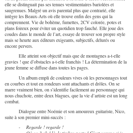
elle se distinguait pas ses tenues vestimentaires bariolées et
saugrenues. Malgré un avis parental plus que contrarié, elle
intègre les Beaux-Arts où elle trouve enfin des gens qui la
comprennent. Vie de bohème, fumettes, 2CV colorée, potes et
plans foireux pour éviter un quotidien trop fauché. Elle joue des
coudes dans le monde de l’art, essaye de trouver son propre style
mais se heurte aux éditeurs exigeants, subjectifs, délurés ou
encore pervers.
Elle atteint son objectif mais que de montagnes a-t-elle
gravies ! que d’obstacles a-t-elle franchis ! La détermination de la
jeune femme se diffuse dans toutes les pages.
Un album empli de couleurs vives où les personnages tout
en courbes et tout en rondeurs sont attachants et drôles. On se
marre vraiment bien, on s’identifie facilement au personnage qui
nous chuchote, entre deux blagues, que la vie d’artiste est un long
combat.
Dialogue entre Noémie et son amoureux guitariste, Nico,
suite à son premier mini-succès :
-
Regarde ! regarde !
-
Où ça ? ah ! là, le timbre-poste ! C’est comme si je