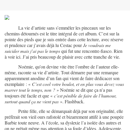
La vie d’artiste sans s’emmêler les pinceaux sur les
chemins détournés est le titre intégral de cet album. C’est sur la
pointe des pieds que je suis entrée dans cette lecture, avec réserve
et prudence car j’avais déjà lu Cestac pour
Je voudrais me
suicider mais j’ai pas le temps
qui fut une rencontre-fiasco. Rien
à voir ici. J’ai pris beaucoup de plaisir avec cette tranche de vie.
Noémie, qu’on devine vite être l’ombre de l’auteur elle-
même, raconte sa vie d’artiste. Tout démarre par une remarque
apparemment anodine d’un fan qui vient de faire dédicacer son
exemplaire : «
C’est cool votre boulot, et en plus vous devez vous
marrer tout le temps, non ?
» Noémie se dit que ça n’a pas
toujours été facile et que «
c’est pénible de faire de l’humour,
surtout quand ça ne vient pas
». Flashback.
Petite fille, elle se démarquait déjà par son originalité, elle
préfèrait son vieil ours rafistolé et bizarrement attifé à une poupée
Barbie toute neuve. A l’école, sa dyslexie l’a isolée des autres et
on ne prêtait même pas attention à sa foule d’idées. Adolescente,