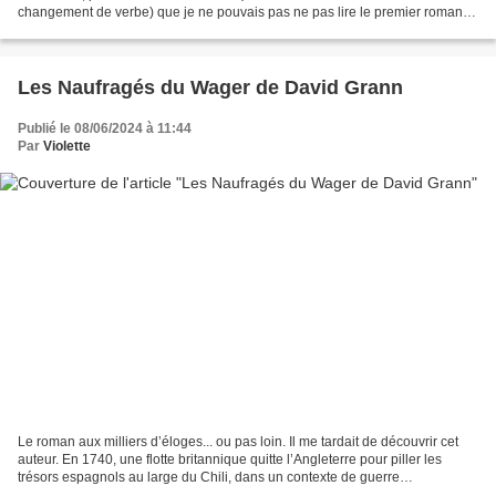
changement de verbe) que je ne pouvais pas ne pas lire le premier roman
de cet écrivain (dont j’aurai ainsi...
Les Naufragés du Wager de David Grann
Publié le 08/06/2024 à 11:44
Par
Violette
Le roman aux milliers d’éloges... ou pas loin. Il me tardait de découvrir cet
auteur. En 1740, une flotte britannique quitte l’Angleterre pour piller les
trésors espagnols au large du Chili, dans un contexte de guerre
Angleterre/Espagne. Le vaisseau de...