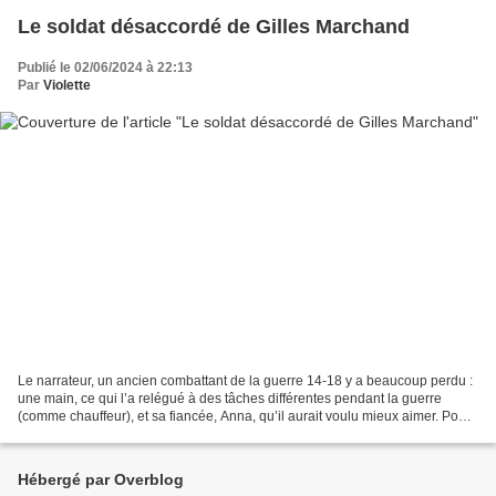
Le soldat désaccordé de Gilles Marchand
Publié le 02/06/2024 à 22:13
Par
Violette
Le narrateur, un ancien combattant de la guerre 14-18 y a beaucoup perdu :
une main, ce qui l’a relégué à des tâches différentes pendant la guerre
(comme chauffeur), et sa fiancée, Anna, qu’il aurait voulu mieux aimer. Pour
compenser ces pertes, il s’acharne...
Hébergé par Overblog