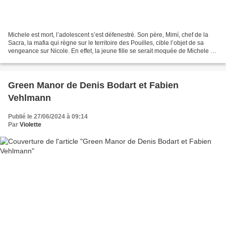
Michele est mort, l’adolescent s’est défenestré. Son père, Mimí, chef de la
Sacra, la mafia qui règne sur le territoire des Pouilles, cible l’objet de sa
vengeance sur Nicole. En effet, la jeune fille se serait moquée de Michele et
aurait envoyé promener...
Green Manor de Denis Bodart et Fabien
Vehlmann
Publié le 27/06/2024 à 09:14
Par
Violette