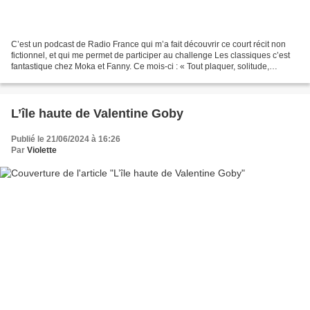
C’est un podcast de Radio France qui m’a fait découvrir ce court récit non
fictionnel, et qui me permet de participer au challenge Les classiques c’est
fantastique chez Moka et Fanny. Ce mois-ci : « Tout plaquer, solitude,
introspection & isolement »....
L’île haute de Valentine Goby
Publié le 21/06/2024 à 16:26
Par
Violette