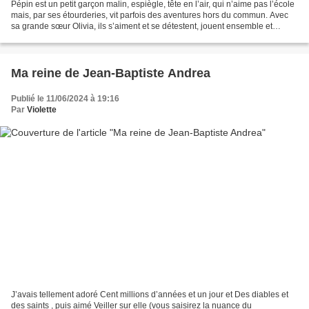
Pépin est un petit garçon malin, espiègle, tête en l’air, qui n’aime pas l’école
mais, par ses étourderies, vit parfois des aventures hors du commun. Avec
sa grande sœur Olivia, ils s’aiment et se détestent, jouent ensemble et
s’agacent aussi. Aujourd’hui...
Ma reine de Jean-Baptiste Andrea
Publié le 11/06/2024 à 19:16
Par
Violette
J’avais tellement adoré Cent millions d’années et un jour et Des diables et
des saints , puis aimé Veiller sur elle (vous saisirez la nuance du