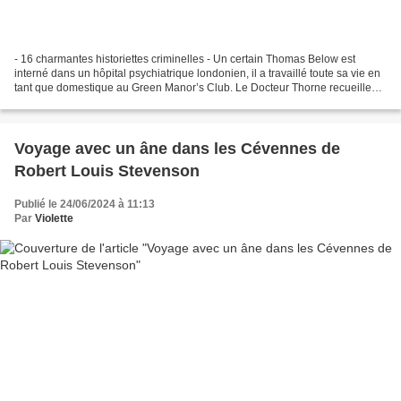
- 16 charmantes historiettes criminelles - Un certain Thomas Below est
interné dans un hôpital psychiatrique londonien, il a travaillé toute sa vie en
tant que domestique au Green Manor’s Club. Le Docteur Thorne recueille
ses confidences : dans ce club,...
Voyage avec un âne dans les Cévennes de
Robert Louis Stevenson
Publié le 24/06/2024 à 11:13
Par
Violette