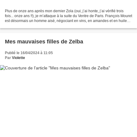
Plus de onze ans après mon dernier Zola (oui, j’ai honte, j’ai vérifié trois
fois... onze ans !!), je m’attaque à la suite du Ventre de Paris. François Mouret
est désormais un homme aisé, négociant en vins, en amandes et en huiles.
Il vit dans une grande...
Mes mauvaises filles de Zelba
Publié le 16/04/2024 à 11:05
Par
Violette