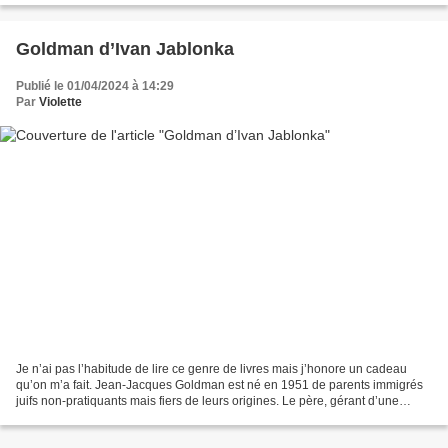
Goldman d’Ivan Jablonka
Publié le 01/04/2024 à 14:29
Par
Violette
Je n’ai pas l’habitude de lire ce genre de livres mais j’honore un cadeau
qu’on m’a fait. Jean-Jacques Goldman est né en 1951 de parents immigrés
juifs non-pratiquants mais fiers de leurs origines. Le père, gérant d’une
enseigne de sport, a toujours souhaité...