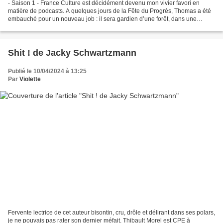
- Saison 1 - France Culture est décidément devenu mon vivier favori en
matière de podcasts. A quelques jours de la Fête du Progrès, Thomas a été
embauché pour un nouveau job : il sera gardien d’une forêt, dans une
cabane isolée. Un type un peu bourru,...
Shit ! de Jacky Schwartzmann
Publié le 10/04/2024 à 13:25
Par
Violette
Fervente lectrice de cet auteur bisontin, cru, drôle et délirant dans ses polars,
je ne pouvais pas rater son dernier méfait. Thibault Morel est CPE à