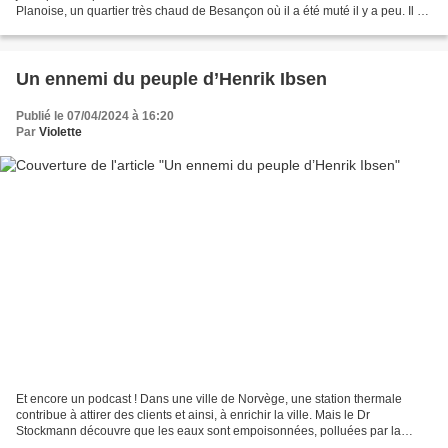
Planoise, un quartier très chaud de Besançon où il a été muté il y a peu. Il a
déniché un petit appart,...
Un ennemi du peuple d’Henrik Ibsen
Publié le 07/04/2024 à 16:20
Par
Violette
Et encore un podcast ! Dans une ville de Norvège, une station thermale
contribue à attirer des clients et ainsi, à enrichir la ville. Mais le Dr
Stockmann découvre que les eaux sont empoisonnées, polluées par la
tannerie voisine. Son diagnostic est d’abord...