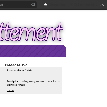
Connexion
+
Créer mon blog
PRÉSENTATION
Blog
: Le blog de Violette
Description
: Un blog consignant mes lectures diverses,
colorées et variées!
Contact