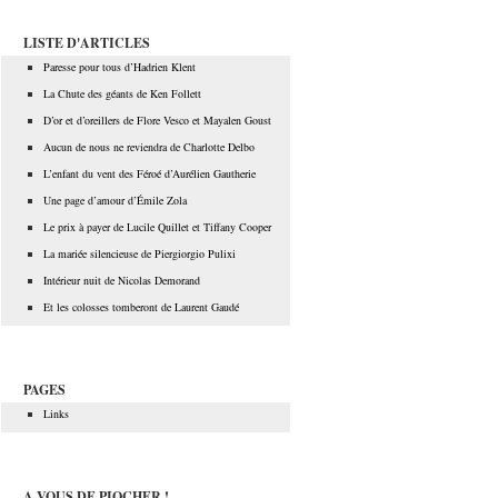
LISTE D'ARTICLES
Paresse pour tous d’Hadrien Klent
La Chute des géants de Ken Follett
D’or et d’oreillers de Flore Vesco et Mayalen Goust
Aucun de nous ne reviendra de Charlotte Delbo
L’enfant du vent des Féroé d’Aurélien Gautherie
Une page d’amour d’Émile Zola
Le prix à payer de Lucile Quillet et Tiffany Cooper
La mariée silencieuse de Piergiorgio Pulixi
Intérieur nuit de Nicolas Demorand
Et les colosses tomberont de Laurent Gaudé
PAGES
Links
A VOUS DE PIOCHER !