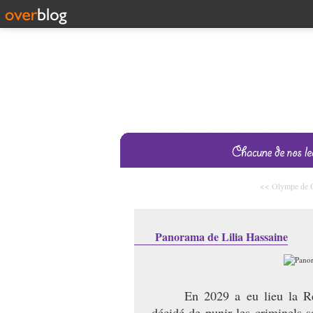
<< Olympe de G
Panorama de Lilia Hassaine
En 2029 a eu lieu la Re
décidé de punir les criminels s