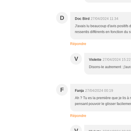
D
Doc Bird
27/04/2024 11:34
J'avais lu beaucoup d'avis positifs 
ressentis différents en fonction du st
Répondre
V
Violette
27/04/2024 15:22
Disons-le autrement : j'aur
F
Fanja
27/04/2024 00:19
Ah ? Tu es la première que je lis à 
pensant pouvoir le glisser facilement,
Répondre
V