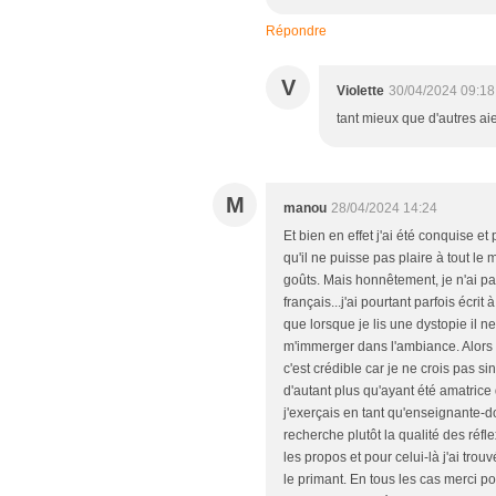
Répondre
V
Violette
30/04/2024 09:18
tant mieux que d'autres aie
M
manou
28/04/2024 14:24
Et bien en effet j'ai été conquise e
qu'il ne puisse pas plaire à tout le
goûts. Mais honnêtement, je n'ai pa
français...j'ai pourtant parfois écri
que lorsque je lis une dystopie il 
m'immerger dans l'ambiance. Alors f
c'est crédible car je ne crois pas si
d'autant plus qu'ayant été amatrice
j'exerçais en tant qu'enseignante-do
recherche plutôt la qualité des réf
les propos et pour celui-là j'ai tro
le primant. En tous les cas merci po