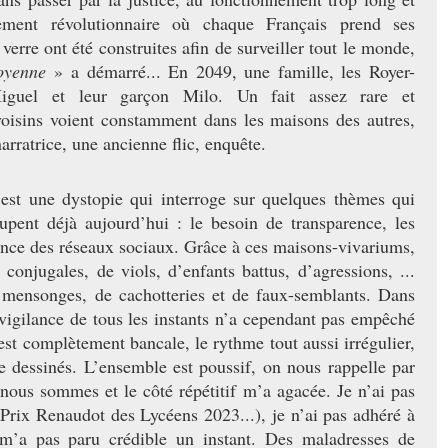
ement révolutionnaire où chaque Français prend ses
verre ont été construites afin de surveiller tout le monde,
oyenne
» a démarré... En 2049, une famille, les Royer-
iguel et leur garçon Milo. Un fait assez rare et
oisins voient constamment dans les maisons des autres,
arratrice, une ancienne flic, enquête.
’est une dystopie qui interroge sur quelques thèmes qui
pent déjà aujourd’hui : le besoin de transparence, les
ésence des réseaux sociaux. Grâce à ces maisons-vivariums,
conjugales, de viols, d’enfants battus, d’agressions, ...
mensonges, de cachotteries et de faux-semblants. Dans
vigilance de tous les instants n’a cependant pas empêché
est complètement bancale, le rythme tout aussi irrégulier,
e dessinés. L’ensemble est poussif, on nous rappelle par
 nous sommes et le côté répétitif m’a agacée. Je n’ai pas
Prix Renaudot des Lycéens 2023...), je n’ai pas adhéré à
m’a pas paru crédible un instant. Des maladresses de