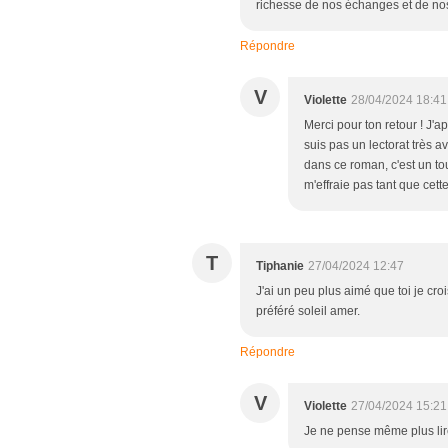
richesse de nos échanges et de nos
Répondre
V
Violette
28/04/2024 18:41
Merci pour ton retour ! J'
suis pas un lectorat très 
dans ce roman, c'est un tou
m'effraie pas tant que cett
T
Tiphanie
27/04/2024 12:47
J'ai un peu plus aimé que toi je cr
préféré soleil amer.
Répondre
V
Violette
27/04/2024 15:21
Je ne pense même plus lire c