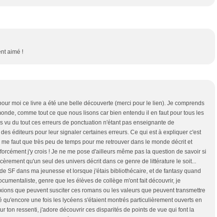
nt aimé !
t pour moi ce livre a été une belle découverte (merci pour le lien). Je comprends
 monde, comme tout ce que nous lisons car bien entendu il en faut pour tous les
s vu du tout ces erreurs de ponctuation n'étant pas enseignante de
t à des éditeurs pour leur signaler certaines erreurs. Ce qui est à expliquer c'est
ne me faut que très peu de temps pour me retrouver dans le monde décrit et
orcément j'y crois ! Je ne me pose d'ailleurs même pas la question de savoir si
ncèrement qu'un seul des univers décrit dans ce genre de littérature le soit...
 de SF dans ma jeunesse et lorsque j'étais bibliothécaire, et de fantasy quand
cumentaliste, genre que les élèves de collège m'ont fait découvrir, je
lexions que peuvent susciter ces romans ou les valeurs que peuvent transmettre
uvé qu'encore une fois les lycéens s'étaient montrés particulièrement ouverts en
ur ton ressenti, j'adore découvrir ces disparités de points de vue qui font la