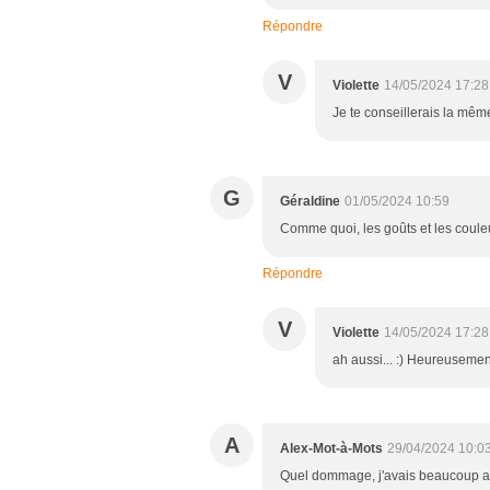
Répondre
V
Violette
14/05/2024 17:28
Je te conseillerais la mê
G
Géraldine
01/05/2024 10:59
Comme quoi, les goûts et les couleu
Répondre
V
Violette
14/05/2024 17:28
ah aussi... :) Heureusemen
A
Alex-Mot-à-Mots
29/04/2024 10:0
Quel dommage, j'avais beaucoup ai