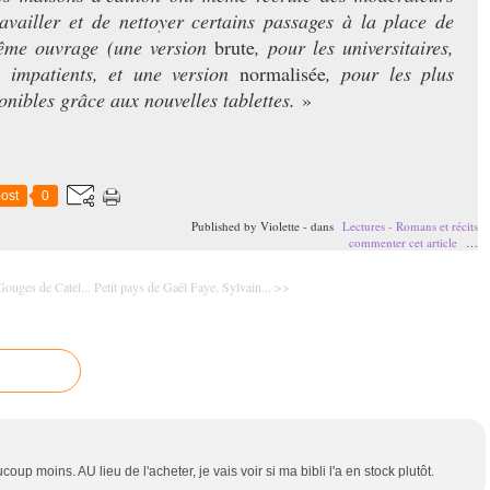
ravailler et de nettoyer certains passages à la place de
 même ouvrage (une version
brute
, pour les universitaires,
s impatients, et une version
normalisée
, pour les plus
ponibles grâce aux nouvelles tablettes.
»
ost
0
Published by Violette
-
dans
Lectures - Romans et récits
commenter cet article
…
ouges de Catel...
Petit pays de Gaël Faye, Sylvain... >>
coup moins. AU lieu de l'acheter, je vais voir si ma bibli l'a en stock plutôt.