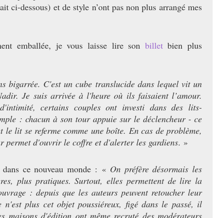
it ci-dessous) et de style n’ont pas non plus arrangé mes
ent emballée, je vous laisse lire son
billet
bien plus
s bigarrée. C'est un cube translucide dans lequel vit un
dir. Je suis arrivée à l'heure où ils faisaient l’amour.
intimité, certains couples ont investi dans des lits-
imple : chacun à son tour appuie sur le déclencheur - ce
et le lit se referme comme une boîte. En cas de problème,
r permet d'ouvrir le coffre et d'alerter les gardiens
. »
es dans ce nouveau monde : «
On préfère désormais les
res, plus pratiques. Surtout, elles permettent de lire la
ouvrage : depuis que les auteurs peuvent retoucher leur
e n'est plus cet objet poussiéreux, figé dans le passé, il
Les maisons d'édition ont même recruté des modérateurs