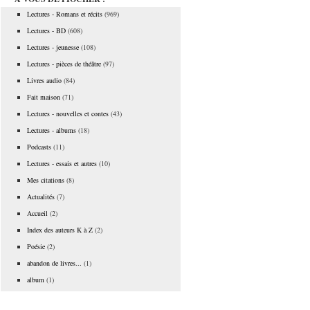
Lectures - Romans et récits
(969)
Lectures - BD
(608)
Lectures - jeunesse
(108)
Lectures - pièces de théâtre
(97)
Livres audio
(84)
Fait maison
(71)
Lectures - nouvelles et contes
(43)
Lectures - albums
(18)
Podcasts
(11)
Lectures - essais et autres
(10)
Mes citations
(8)
Actualités
(7)
Accueil
(2)
Index des auteurs K à Z
(2)
Poésie
(2)
abandon de livres...
(1)
album
(1)