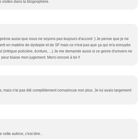
 visites dans la blogosphère.
apprécie aussi que nous ne soyons pas toujours d'accord :) Je pense que je ne
averti en matière de dystopie et de SF mais ce n'est pas que ça qui m'a ennuyée
t (intrigue policière, écriture, ...) Je me demande aussi si ce genre d'univers ne
e peur biaise mon jugement. Merci encore à toi !!
ois, mais n'ai pas été complètement convaincue non plus. Je lui avais largement
ette autrice, c'est dire...