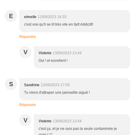
E
eimelle
12/09/2023 18:33
c'est vrai qu'il se lit très vite en fait! Addictif!
Répondre
V
Violette
13/09/2023 13:44
Oui ! et excellent !
S
Sandrine
12/09/2023 17:59
Tu viens d'attraper une jaenadite aiguë !
Répondre
V
Violette
13/09/2023 13:44
c'est ça, et je ne suis pas la seule contaminée je
crois ! ^^