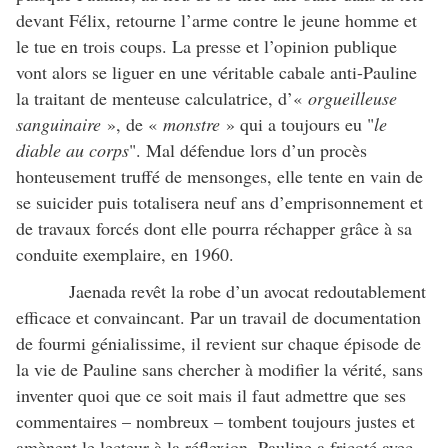
devant Félix, retourne l’arme contre le jeune homme et
le tue en trois coups. La presse et l’opinion publique
vont alors se liguer en une véritable cabale anti-Pauline
la traitant de menteuse calculatrice, d’«
orgueilleuse
sanguinaire
», de «
monstre
» qui a toujours eu "
le
diable au corps
". Mal défendue lors d’un procès
honteusement truffé de mensonges, elle tente en vain de
se suicider puis totalisera neuf ans d’emprisonnement et
de travaux forcés dont elle pourra réchapper grâce à sa
conduite exemplaire, en 1960.
Jaenada revêt la robe d’un avocat redoutablement
efficace et convaincant. Par un travail de documentation
de fourmi génialissime, il revient sur chaque épisode de
la vie de Pauline sans chercher à modifier la vérité, sans
inventer quoi que ce soit mais il faut admettre que ses
commentaires – nombreux – tombent toujours justes et
amènent le lecteur à la réflexion. Pauline a fricoté avec