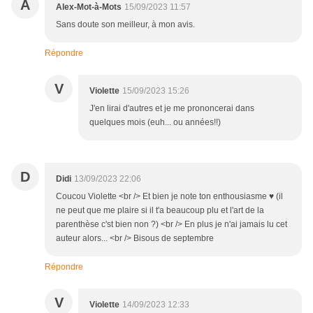
A
Alex-Mot-à-Mots
15/09/2023 11:57
Sans doute son meilleur, à mon avis.
Répondre
V
Violette
15/09/2023 15:26
J'en lirai d'autres et je me prononcerai dans
quelques mois (euh... ou années!!)
D
Didi
13/09/2023 22:06
Coucou Violette <br /> Et bien je note ton enthousiasme ♥ (il
ne peut que me plaire si il t'a beaucoup plu et l'art de la
parenthèse c'st bien non ?) <br /> En plus je n'ai jamais lu cet
auteur alors... <br /> Bisous de septembre
Répondre
V
Violette
14/09/2023 12:33