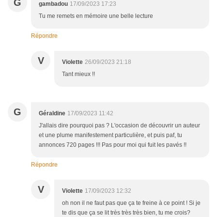
G
gambadou
17/09/2023 17:23
Tu me remets en mémoire une belle lecture
Répondre
V
Violette
26/09/2023 21:18
Tant mieux !!
G
Géraldine
17/09/2023 11:42
J'allais dire pourquoi pas ? L'occasion de découvrir un auteur
et une plume manifestement particulière, et puis paf, tu
annonces 720 pages !!! Pas pour moi qui fuit les pavés !!
Répondre
V
Violette
17/09/2023 12:32
oh non il ne faut pas que ça te freine à ce point ! Si je
te dis que ça se lit très très très bien, tu me crois?