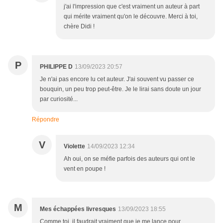
j'ai l'impression que c'est vraiment un auteur à part
qui mérite vraiment qu'on le découvre. Merci à toi,
chère Didi !
P
PHILIPPE D
13/09/2023 20:57
Je n'ai pas encore lu cet auteur. J'ai souvent vu passer ce
bouquin, un peu trop peut-être. Je le lirai sans doute un jour
par curiosité...
Répondre
V
Violette
14/09/2023 12:34
Ah oui, on se méfie parfois des auteurs qui ont le
vent en poupe !
M
Mes échappées livresques
13/09/2023 18:55
Comme toi, il faudrait vraiment que je me lance pour