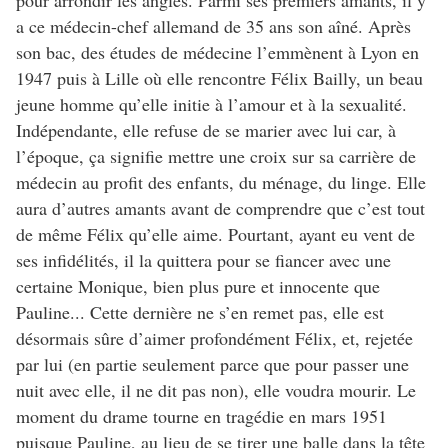
pour arrondir les angles. Parmi ses premiers amants, il y
a ce médecin-chef allemand de 35 ans son aîné. Après
son bac, des études de médecine l’emmènent à Lyon en
1947 puis à Lille où elle rencontre Félix Bailly, un beau
jeune homme qu’elle initie à l’amour et à la sexualité.
Indépendante, elle refuse de se marier avec lui car, à
l’époque, ça signifie mettre une croix sur sa carrière de
médecin au profit des enfants, du ménage, du linge. Elle
aura d’autres amants avant de comprendre que c’est tout
de même Félix qu’elle aime. Pourtant, ayant eu vent de
ses infidélités, il la quittera pour se fiancer avec une
certaine Monique, bien plus pure et innocente que
Pauline... Cette dernière ne s’en remet pas, elle est
désormais sûre d’aimer profondément Félix, et, rejetée
par lui (en partie seulement parce que pour passer une
nuit avec elle, il ne dit pas non), elle voudra mourir. Le
moment du drame tourne en tragédie en mars 1951
puisque Pauline, au lieu de se tirer une balle dans la tête