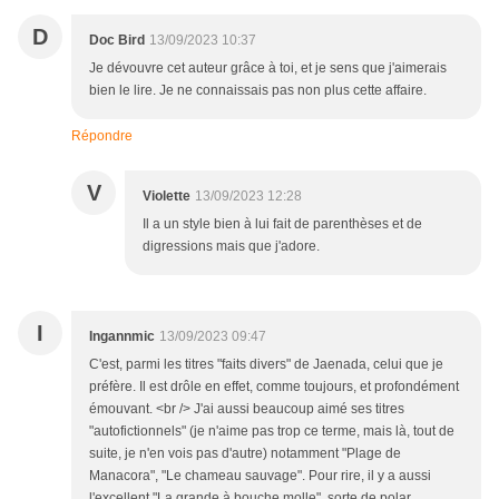
D
Doc Bird
13/09/2023 10:37
Je dévouvre cet auteur grâce à toi, et je sens que j'aimerais
bien le lire. Je ne connaissais pas non plus cette affaire.
Répondre
V
Violette
13/09/2023 12:28
Il a un style bien à lui fait de parenthèses et de
digressions mais que j'adore.
I
Ingannmic
13/09/2023 09:47
C'est, parmi les titres "faits divers" de Jaenada, celui que je
préfère. Il est drôle en effet, comme toujours, et profondément
émouvant. <br /> J'ai aussi beaucoup aimé ses titres
"autofictionnels" (je n'aime pas trop ce terme, mais là, tout de
suite, je n'en vois pas d'autre) notamment "Plage de
Manacora", "Le chameau sauvage". Pour rire, il y a aussi
l'excellent "La grande à bouche molle", sorte de polar