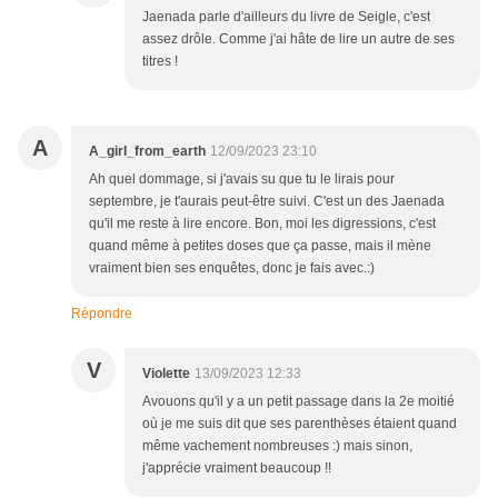
Jaenada parle d'ailleurs du livre de Seigle, c'est
assez drôle. Comme j'ai hâte de lire un autre de ses
titres !
A
A_girl_from_earth
12/09/2023 23:10
Ah quel dommage, si j'avais su que tu le lirais pour
septembre, je t'aurais peut-être suivi. C'est un des Jaenada
qu'il me reste à lire encore. Bon, moi les digressions, c'est
quand même à petites doses que ça passe, mais il mène
vraiment bien ses enquêtes, donc je fais avec.:)
Répondre
V
Violette
13/09/2023 12:33
Avouons qu'il y a un petit passage dans la 2e moitié
où je me suis dit que ses parenthèses étaient quand
même vachement nombreuses :) mais sinon,
j'apprécie vraiment beaucoup !!