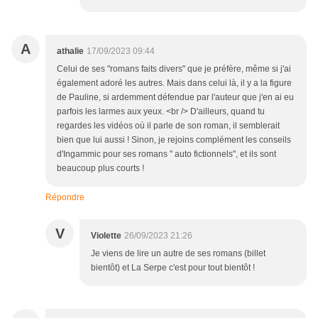
A
athalie
17/09/2023 09:44
Celui de ses "romans faits divers" que je préfère, même si j'ai
également adoré les autres. Mais dans celui là, il y a la figure
de Pauline, si ardemment défendue par l'auteur que j'en ai eu
parfois les larmes aux yeux. <br /> D'ailleurs, quand tu
regardes les vidéos où il parle de son roman, il semblerait
bien que lui aussi ! Sinon, je rejoins complément les conseils
d'Ingammic pour ses romans " auto fictionnels", et ils sont
beaucoup plus courts !
Répondre
V
Violette
26/09/2023 21:26
Je viens de lire un autre de ses romans (billet
bientôt) et La Serpe c'est pour tout bientôt !