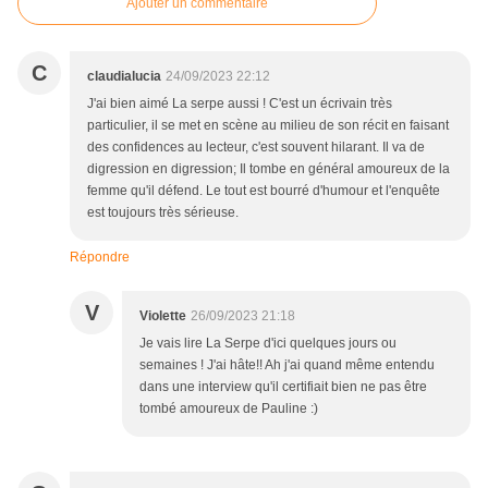
Ajouter un commentaire
C
claudialucia
24/09/2023 22:12
J'ai bien aimé La serpe aussi ! C'est un écrivain très
particulier, il se met en scène au milieu de son récit en faisant
des confidences au lecteur, c'est souvent hilarant. Il va de
digression en digression; Il tombe en général amoureux de la
femme qu'il défend. Le tout est bourré d'humour et l'enquête
est toujours très sérieuse.
Répondre
V
Violette
26/09/2023 21:18
Je vais lire La Serpe d'ici quelques jours ou
semaines ! J'ai hâte!! Ah j'ai quand même entendu
dans une interview qu'il certifiait bien ne pas être
tombé amoureux de Pauline :)