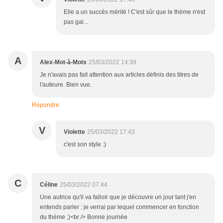
Elle a un succès mérité ! C'est sûr que le thème n'est
pas gai...
A
Alex-Mot-à-Mots
25/03/2022 14:39
Je n'avais pas fait attention aux articles définis des titres de
l'auteure. Bien vue.
Répondre
V
Violette
25/03/2022 17:43
c'est son style :)
C
Céline
25/03/2022 07:44
Une autrice qu'il va falloir que je découvre un jour tant j'en
entends parler : je verrai par lequel commencer en fonction
du thème ;)<br /> Bonne journée