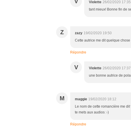
V
Violette
26/02/2020 17:35
tant mieux! Bonne fin de s
Z
zazy
19/02/2020 19:50
Cette autrice me dit quelque chose 
Répondre
V
Violette
26/02/2020 17:37
une bonne autrice de polar
M
maggie
19/02/2020 18:12
Le nom de cette romancière me dit v
te mets aux audios :-)
Répondre