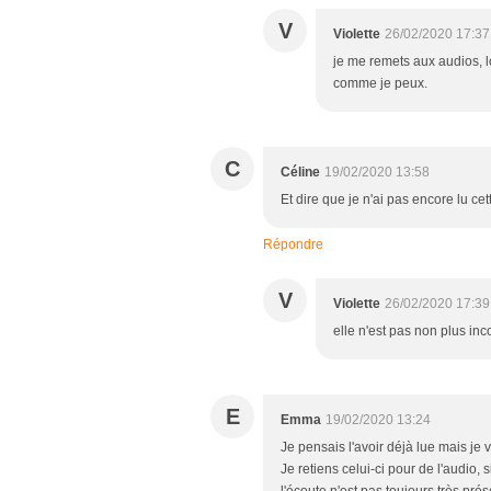
V
Violette
26/02/2020 17:37
je me remets aux audios, l
comme je peux.
C
Céline
19/02/2020 13:58
Et dire que je n'ai pas encore lu cett
Répondre
V
Violette
26/02/2020 17:39
elle n'est pas non plus in
E
Emma
19/02/2020 13:24
Je pensais l'avoir déjà lue mais je v
Je retiens celui-ci pour de l'audio,
l'écoute n'est pas toujours très prés