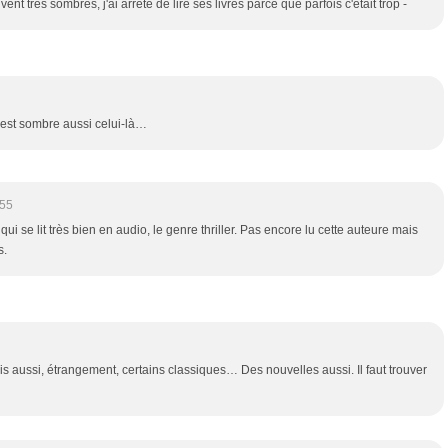
vent très sombres, j'ai arrêté de lire ses livres parce que parfois c'était trop -
il est sombre aussi celui-là…
:55
 qui se lit très bien en audio, le genre thriller. Pas encore lu cette auteure mais
s.
is aussi, étrangement, certains classiques… Des nouvelles aussi. Il faut trouver