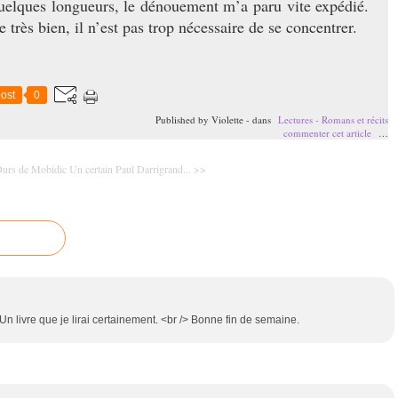
quelques longueurs, le dénouement m’a paru vite expédié.
 très bien, il n’est pas trop nécessaire de se concentrer.
ost
0
Published by Violette
-
dans
Lectures - Romans et récits
commenter cet article
…
urs de Mobidic
Un certain Paul Darrigrand... >>
Un livre que je lirai certainement. <br /> Bonne fin de semaine.