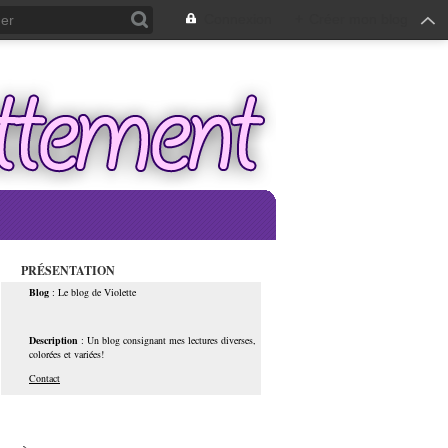
Connexion
+
Créer mon blog
PRÉSENTATION
Blog
: Le blog de Violette
Description
: Un blog consignant mes lectures diverses,
colorées et variées!
Contact