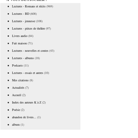
Lectures - Romans et récits
(969)
Lectures - BD
(608)
Lectures - jeunesse
(108)
Lectures - pièces de théâtre
(97)
Livres audio
(84)
Fait maison
(71)
Lectures - nouvelles et contes
(43)
Lectures - albums
(18)
Podcasts
(11)
Lectures - essais et autres
(10)
Mes citations
(8)
Actualités
(7)
Accueil
(2)
Index des auteurs K à Z
(2)
Poésie
(2)
abandon de livres...
(1)
album
(1)