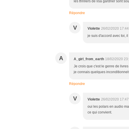
les thrillers de lisa gardner sont sou
Répondre
V
Violette
26/02/2020 17:44
je suis d'accord avec toi, 
A
A_girl_from_earth
18/02/2020 23
Je crois que c'est le genre de livres
je connais quelques inconditionnel
Répondre
V
Violette
26/02/2020 17:47
oui les polars en audio ma
ce qui convient.