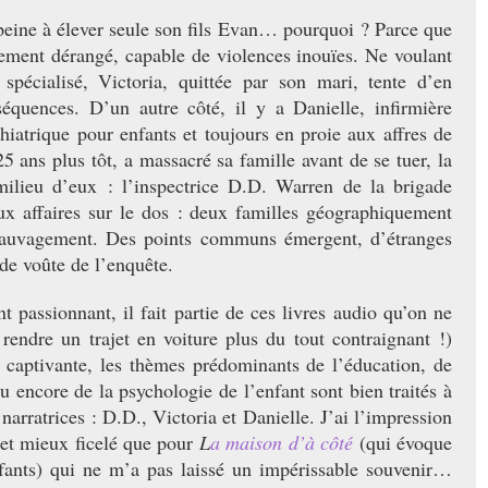
ne à élever seule son fils Evan… pourquoi ? Parce que
hement dérangé, capable de violences inouïes. Ne voulant
spécialisé, Victoria, quittée par son mari, tente d’en
équences. D’un autre côté, il y a Danielle, infirmière
chiatrique pour enfants et toujours en proie aux affres de
25 ans plus tôt, a massacré sa famille avant de se tuer, la
milieu d’eux : l’inspectrice D.D. Warren de la brigade
ux affaires sur le dos : deux familles géographiquement
 sauvagement. Des points communs émergent, d’étranges
 de voûte de l’enquête.
ionnant, il fait partie de ces livres audio qu’on ne
rendre un trajet en voiture plus du tout contraignant !)
t captivante, les thèmes prédominants de l’éducation, de
 ou encore de la psychologie de l’enfant sont bien traités à
 narratrices : D.D., Victoria et Danielle. J’ai l’impression
 et mieux ficelé que pour
L
a maison d’à côté
(qui évoque
nfants) qui ne m’a pas laissé un impérissable souvenir…