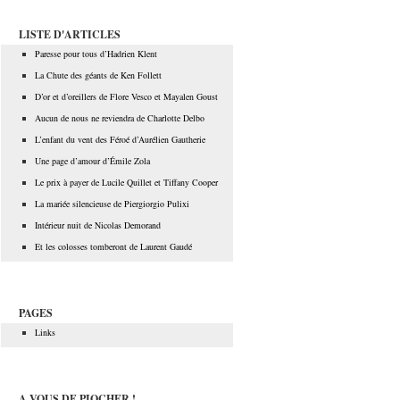
LISTE D'ARTICLES
Paresse pour tous d’Hadrien Klent
La Chute des géants de Ken Follett
D’or et d’oreillers de Flore Vesco et Mayalen Goust
Aucun de nous ne reviendra de Charlotte Delbo
L’enfant du vent des Féroé d’Aurélien Gautherie
Une page d’amour d’Émile Zola
Le prix à payer de Lucile Quillet et Tiffany Cooper
La mariée silencieuse de Piergiorgio Pulixi
Intérieur nuit de Nicolas Demorand
Et les colosses tomberont de Laurent Gaudé
PAGES
Links
A VOUS DE PIOCHER !