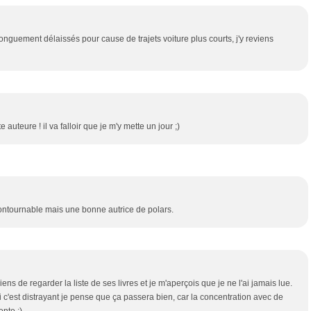
onguement délaissés pour cause de trajets voiture plus courts, j'y reviens
e auteure ! il va falloir que je m'y mette un jour ;)
contournable mais une bonne autrice de polars.
iens de regarder la liste de ses livres et je m'aperçois que je ne l'ai jamais lue.
 si c'est distrayant je pense que ça passera bien, car la concentration avec de
ente :)