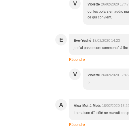
V
Violette
26/02/2020 17:47
oui les polars en audio ma
ce qui convient.
E
Eve-Yeshé
18/02/2020 14:23
je n'ai pas encore commencé à lire 
Répondre
V
Violette
26/02/2020 17:46
;)
A
Alex-Mot-à-Mots
18/02/2020 13:2
La maison d'à côté ne m'avait pas 
Répondre