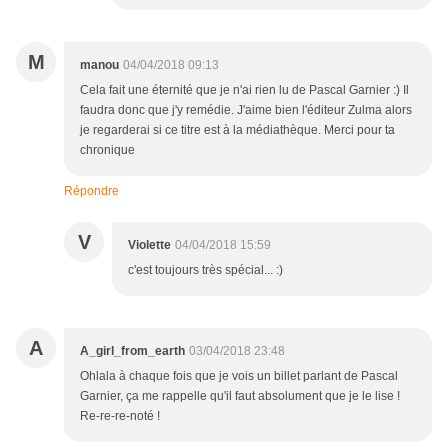
M
manou
04/04/2018 09:13
Cela fait une éternité que je n'ai rien lu de Pascal Garnier :) Il
faudra donc que j'y remédie. J'aime bien l'éditeur Zulma alors
je regarderai si ce titre est à la médiathèque. Merci pour ta
chronique
Répondre
V
Violette
04/04/2018 15:59
c'est toujours très spécial... :)
A
A_girl_from_earth
03/04/2018 23:48
Ohlala à chaque fois que je vois un billet parlant de Pascal
Garnier, ça me rappelle qu'il faut absolument que je le lise !
Re-re-re-noté !